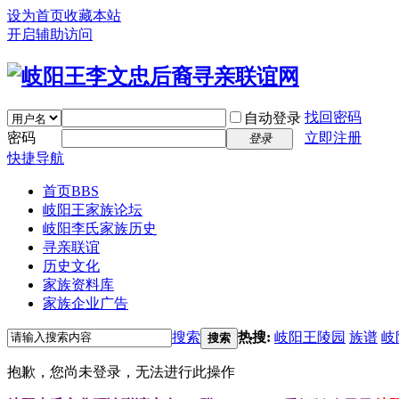
设为首页
收藏本站
开启辅助访问
找回密码
自动登录
密码
立即注册
登录
快捷导航
首页
BBS
岐阳王家族论坛
岐阳李氏家族历史
寻亲联谊
历史文化
家族资料库
家族企业广告
搜索
热搜:
岐阳王陵园
族谱
岐
搜索
抱歉，您尚未登录，无法进行此操作