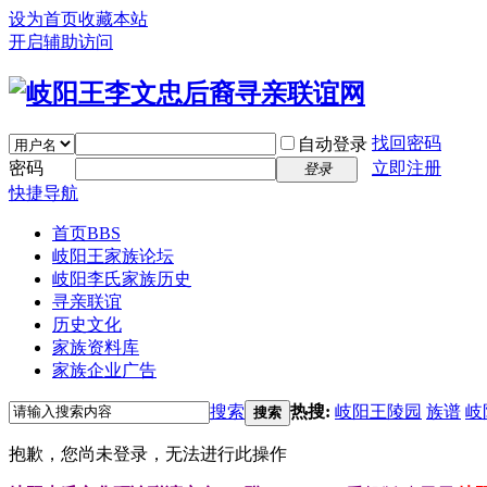
设为首页
收藏本站
开启辅助访问
找回密码
自动登录
密码
立即注册
登录
快捷导航
首页
BBS
岐阳王家族论坛
岐阳李氏家族历史
寻亲联谊
历史文化
家族资料库
家族企业广告
搜索
热搜:
岐阳王陵园
族谱
岐
搜索
抱歉，您尚未登录，无法进行此操作