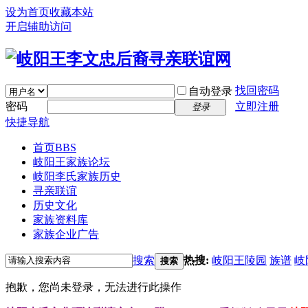
设为首页
收藏本站
开启辅助访问
找回密码
自动登录
密码
立即注册
登录
快捷导航
首页
BBS
岐阳王家族论坛
岐阳李氏家族历史
寻亲联谊
历史文化
家族资料库
家族企业广告
搜索
热搜:
岐阳王陵园
族谱
岐
搜索
抱歉，您尚未登录，无法进行此操作