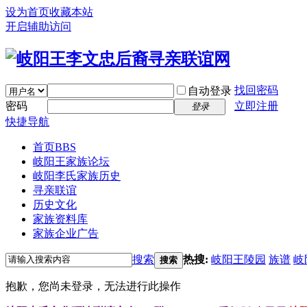
设为首页
收藏本站
开启辅助访问
找回密码
自动登录
密码
立即注册
登录
快捷导航
首页
BBS
岐阳王家族论坛
岐阳李氏家族历史
寻亲联谊
历史文化
家族资料库
家族企业广告
搜索
热搜:
岐阳王陵园
族谱
岐
搜索
抱歉，您尚未登录，无法进行此操作