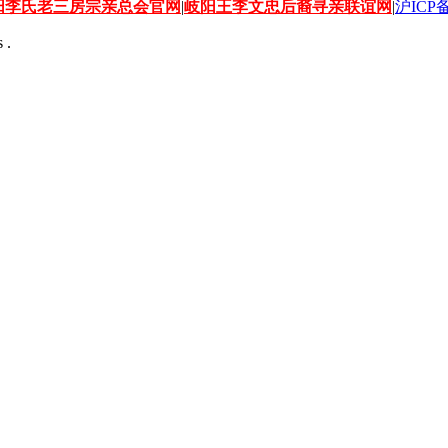
阳李氏老三房宗亲总会官网
|
岐阳王李文忠后裔寻亲联谊网
|
沪ICP备
 .