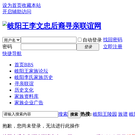
设为首页
收藏本站
开启辅助访问
找回密码
自动登录
密码
立即注册
登录
快捷导航
首页
BBS
岐阳王家族论坛
岐阳李氏家族历史
寻亲联谊
历史文化
家族资料库
家族企业广告
搜索
热搜:
岐阳王陵园
族谱
岐
搜索
抱歉，您尚未登录，无法进行此操作