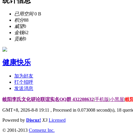
统计信息
已用空间
0 B
积分
88
威望
0
金钱
62
贡献
0
健康快乐
加为好友
打个招呼
发送消息
岐阳李氏文化研论联谊实名QQ群 432208632
|
手机版
|
小黑屋
|
岐
GMT+8, 2026-8-8 19:11
, Processed in 0.073008 second(s), 18 querie
Powered by
Discuz!
X3
Licensed
© 2001-2013
Comsenz Inc.