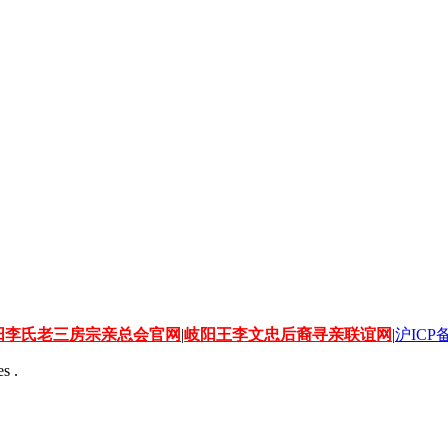
阳李氏老三房宗亲总会官网
|
岐阳王李文忠后裔寻亲联谊网
|
沪ICP备
s .