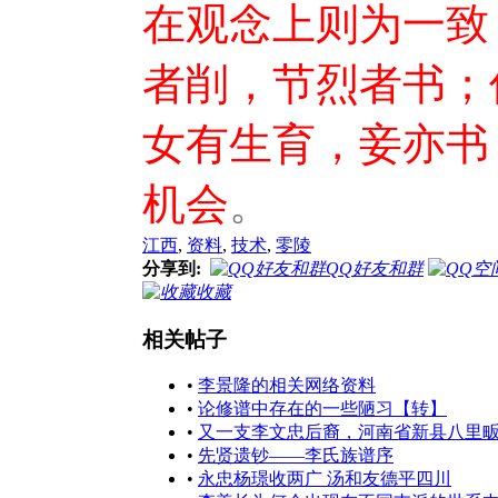
在观念上则为一致
者削，节烈者书；
女有生育，妾亦书
机会
。
江西
,
资料
,
技术
,
零陵
分享到:
QQ好友和群
收藏
相关帖子
•
李景隆的相关网络资料
•
论修谱中存在的一些陋习【转】
•
又一支李文忠后裔，河南省新县八里
•
先贤遗钞——李氏族谱序
•
永忠杨璟收两广 汤和友德平四川