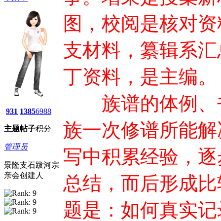
图，校阅是核对资
支材料，纂辑系汇
丁资料，是主编。
族谱的体例、书
931
1385
6988
族一次修谱所能解
主题
帖子
积分
管理员
写中积累经验，逐
景隆支石跋河宗
亲会创建人
总结，而后形成比
题是：如何真实记