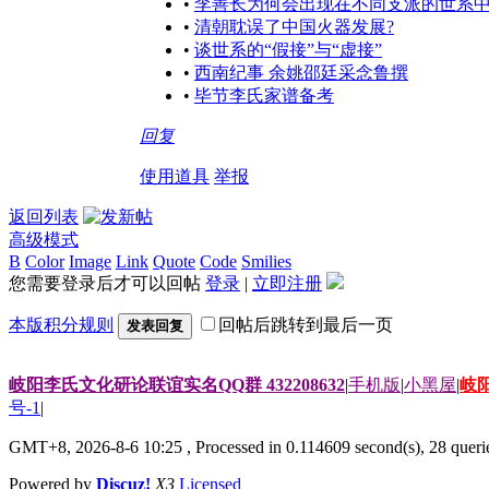
•
李善长为何会出现在不同支派的世系
•
清朝耽误了中国火器发展?
•
谈世系的“假接”与“虚接”
•
西南纪事 余姚邵廷采念鲁撰
•
毕节李氏家谱备考
回复
使用道具
举报
返回列表
高级模式
B
Color
Image
Link
Quote
Code
Smilies
您需要登录后才可以回帖
登录
|
立即注册
本版积分规则
回帖后跳转到最后一页
发表回复
岐阳李氏文化研论联谊实名QQ群 432208632
|
手机版
|
小黑屋
|
岐
号-1
|
GMT+8, 2026-8-6 10:25
, Processed in 0.114609 second(s), 28 querie
Powered by
Discuz!
X3
Licensed