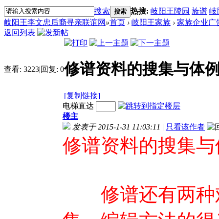
搜索
热搜:
岐阳王陵园
族谱
岐
搜索
岐阳王李文忠后裔寻亲联谊网
»
首页
›
岐阳王家族
›
家族企业广
返回列表
修谱资料的搜集与体
查看:
3223
|
回复:
0
[复制链接]
电梯直达
楼主
发表于 2015-1-31 11:03:11
|
只看该作者
修谱资料的搜集与
修谱还有两种难