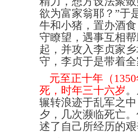
精力，想方设法聚敛
欲为富家翁耶？”于
牛和小猪，置办酒食
守瞭望，遇事互相帮
起，并攻入李贞家乡
守，李贞于是带着全
元至正十年（13
死，时年三十六岁
。
辗转浪迹于乱军之中
夕，几次濒临死亡。
述了自己所经历的艰