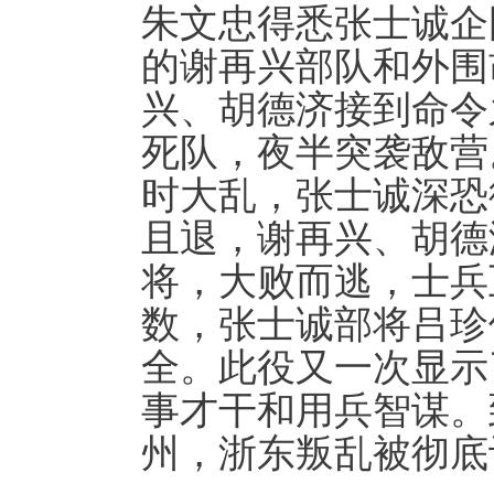
朱文忠得悉张士诚企
的谢再兴部队和外围
兴、胡德济接到命令
死队，夜半突袭敌营
时大乱，张士诚深恐
且退，谢再兴、胡德
将，大败而逃，士兵
数，张士诚部将吕珍
全。此役又一次显示
事才干和用兵智谋。
州，浙东叛乱被彻底