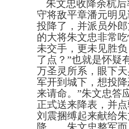
朱文忠收降余杭后
守将敌平章潘元明见
投降了，并派员外郎
的大将朱文忠非常吃
未交手，更未见胜负
了点？”也就是怀疑
万圣灵所系，眼下天
军开到城下，想投降
来请命。”朱文忠答
正式送来降表，并点
刘震捆缚起来献给朱
降。。朱文忠整军而