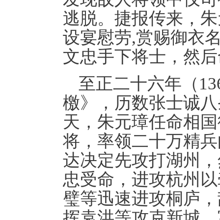
逃脱。捷报传来，朱
设宴慰劳,赏赐御衣
文忠手下将士，然后
至正二十六年（1
檄》，历数张士诚八
天，朱元璋任命相国
将，率领二十万精兵
达决定先攻打湖州，
忠受命，进攻杭州以
璧等迅速进攻桐庐，
挥袁洪等攻克新城、