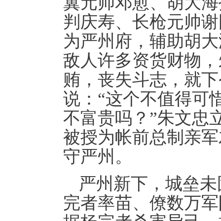
翼元帅邓愈、胡大海
判庆寿、长枪元帅谢
为严州府，辅助胡大
敌人许多资货财物，
贿，丧失斗志，就下
说：“这个不值得可
不富贵吗？”朱文忠
被授为帐前总制亲军
守严州。
严州新下，城垒未
完者率苗、僚数万军