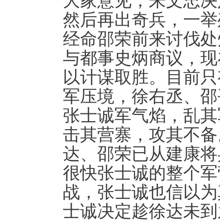
大家意见，朱文忠决
然后再出奇兵，一举
经命邵荣前来讨伐处
与都事史炳商议，现
以计谋取胜。目前只
军压境，徐右丞、邵
张士诚军气焰，乱其
击其营寨，攻其不备
达、邵荣已从建康将
很快张士诚的整个军
战，张士诚也信以为
士诚决定趁徐达未到