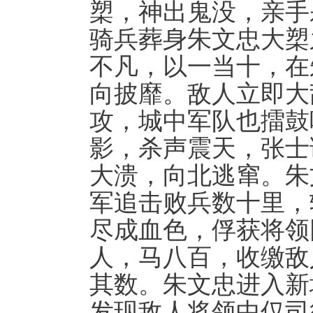
槊，神出鬼没，亲手
骑兵葬身朱文忠大槊
不凡，以一当十，在
向披靡。敌人立即大
攻，城中军队也擂鼓
影，杀声震天，张士
大溃，向北逃窜。朱
军追击败兵数十里，
尽成血色，俘获将领
人，马八百，收缴敌
其数。朱文忠进入新
发现敌人将领中仅司