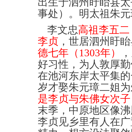
出生于泗州盱眙县太
事处）。明太祖朱元
李文忠
高祖李五二
李贞
，世居泗州盱眙
德七年（1303年）
，
好习性，为人敦厚勤
在池河东岸太平集的
岁才娶朱元璋二姐为
是李贞与朱佛女次子
末季，中原地区像沸
李贞见乡里有人在广