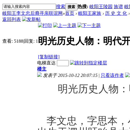
搜索
热搜:
岐阳王陵园
族谱
岐
搜索
岐阳王李文忠后裔寻亲联谊网
»
首页
›
岐阳王家族
›
历 史 文 化
›
返回列表
明光历史人物：明代
查看:
5188
|
回复:
1
[复制链接]
电梯直达
楼主
发表于 2015-10-12 20:07:15
|
只看该作者
明光历史人物：
李文忠，字思本，