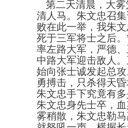
第二天清晨，大雾
清人马。朱文忠召集
败在此一举，我朱文
死于三军将士之后。
率左路大军，严德、
中路大军迎击敌人。
始向张士诚发起总攻
勇搏击，只杀得天昏
朱文忠手下究竟有多
朱文忠身先士卒，血
雾稍散，朱文忠勒马
就怒吼一声，横握长