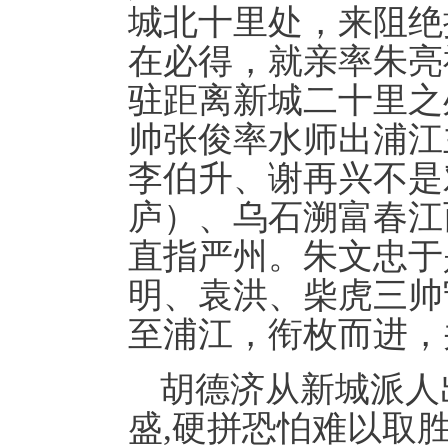
城北十里处，来阻绝
在必得，就亲率朱亮
驻距离新城二十里之
帅张俊率水师出浦江
李伯升、谢再兴不是
庐）、乌石溯富春江
直指严州。朱文忠于
明、袁洪、柴虎三帅
至浦江，衔枚而进，
胡德济从新城派人
盛,硬拼恐怕难以取