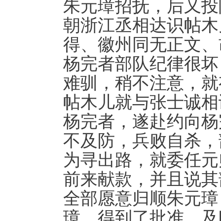
朱元璋招抚，后又投
朝浙江丞相达识帖木
得、徽州同无正文、
杨完者部队纪律很坏
难驯，稍不注意，就
帖木儿就与张士诚相
杨完者，遂赴约向杨
不及防，兵败自杀，
为寻出路，就委任元
前来献款，并且说其
全部愿意归顺朱元璋
璋，得到了批准，及