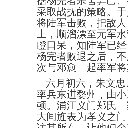
据杨完者杀害异己、
采取战抚的策略。于
将陆军击败，把敌人
上，顺溜漂至元军水
瞪口呆，知陆军已经
杨完者败退之后，不
次与邓愈一起率军将
六月初六，朱文忠
率兵东进婺州，由小
顿。浦江义门郑氏一
大间旌表为孝义之门
访其所在，让他们全