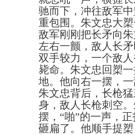
驰而下，冲往敌军中
重包围。朱文忠大槊
敌军刚刚把长矛向朱
左右一颤，敌人长矛
双手较力，一个敌人
毙命。朱文忠回槊一
地。他向右一摆，一
朱文忠背后，长枪猛
身，敌人长枪刺空。
摆，“啪”的一声，
砸扁了。他顺手提槊