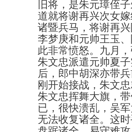
旧将，是朱元璋侄子
道就将谢再兴次女嫁
诸暨兵马，将谢再兴
李梦庚和元帅王玉、
此非常愤怒。九月，
朱文忠派遣元帅夏子
后，郎中胡深亦带兵
刚开始接战，朱文忠
朱文忠挥舞大旗，带
已，很快溃乱，吴军
无法收复诸全。这时
盘踞诸全，易守难攻