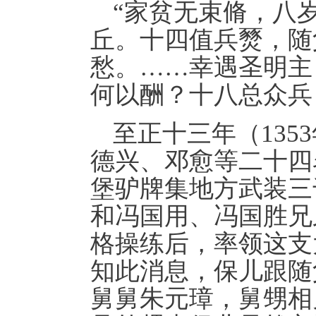
“家贫无束脩，八
丘。十四值兵燹，随
愁。……幸遇圣明主
何以酬？十八总众兵
至正十三年（13
德兴、邓愈等二十四
堡驴牌集地方武装三
和冯国用、冯国胜兄
格操练后，率领这支
知此消息，保儿跟随
舅舅朱元璋，舅甥相