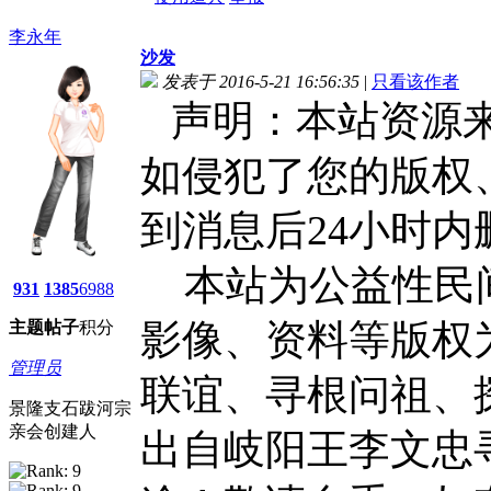
李永年
沙发
发表于 2016-5-21 16:56:35
|
只看该作者
声明：本站资源
如侵犯了您的版权
到消息后24小时内
本站为公益性民间
931
1385
6988
主题
帖子
积分
影像、资料等版权
管理员
联谊、寻根问祖、
景隆支石跋河宗
亲会创建人
出自岐阳王李文忠