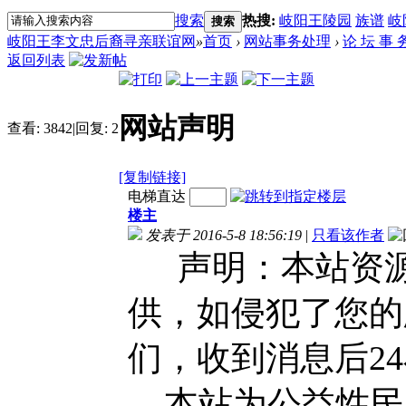
搜索
热搜:
岐阳王陵园
族谱
岐
搜索
岐阳王李文忠后裔寻亲联谊网
»
首页
›
网站事务处理
›
论 坛 事 
返回列表
网站声明
查看:
3842
|
回复:
2
[复制链接]
电梯直达
楼主
发表于 2016-5-8 18:56:19
|
只看该作者
声明：本站资
供，如侵犯了您的
们，收到消息后2
本站为公益性民