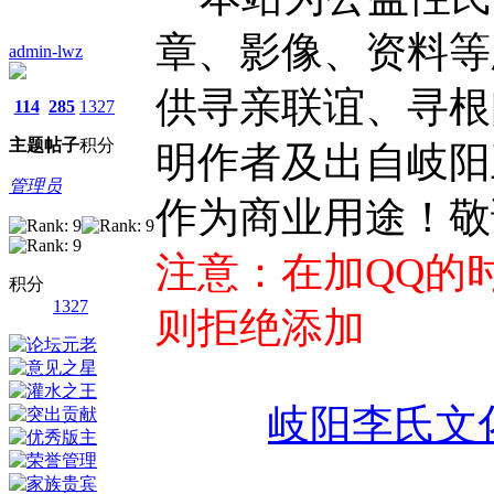
章、影像、资料等
admin-lwz
供寻亲联谊、寻根
114
285
1327
主题
帖子
积分
明作者及出自岐阳
管理员
作为商业用途！敬
注意：在加QQ的
积分
1327
则拒绝添加
岐阳李氏文化研