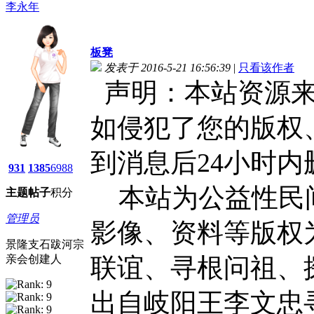
李永年
板凳
发表于 2016-5-21 16:56:39
|
只看该作者
声明：本站资源来
如侵犯了您的版权
到消息后24小时内
931
1385
6988
本站为公益性民
主题
帖子
积分
管理员
影像、资料等版权
景隆支石跋河宗
亲会创建人
联谊、寻根问祖、
出自岐阳王李文忠