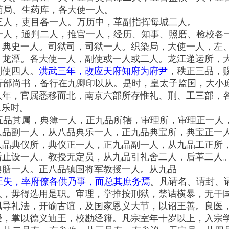
药局、生药库，各大使一人。
三人，吏目各一人。万历中，革副指挥每城二人。
一人，通判二人，推官一人，经历、知事、照磨、检校各
，典史一人。司狱司，司狱一人。织染局，大使一人，左
、龙潭。各大使一人，副使或一人或二人。龙江递运所，
副使四人。
洪武三年，改应天府知府为府尹
，秩正三品，
行部尚书，备行在九卿印以从。是时，皇太子监国，大小
年，官属悉移而北，南京六部所存惟礼、刑、工三部，各
永乐时。
五品其属，典簿一人，正九品所辖，审理所，审理正一人
八品副一人，从八品典乐一人，正九品典宝所，典宝正一
八品典仪所，典仪正一人，正九品副一人，从九品工正所
后止设一人。教授无定员，从九品引礼舍二人，后革二人
典膳一人。正八品镇国将军教授一人。从九品
王失，率府僚各供乃事，而总其庶务焉
。凡请名、请封、
人，毋得选用是职。审理，掌推按刑狱，禁诘横暴，无干
讽导礼法，开谕古谊，及国家恩义大节，以诏王善。良医
授，掌以德义迪王，校勘经籍。凡宗室年十岁以上，入宗