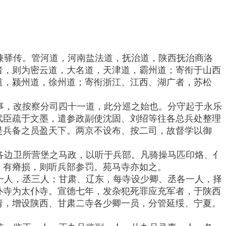
兼驿传。管河道，河南盐法道，抚治道，陕西抚治商洛
者，则为密云道，大名道，天津道，霸州道；寄衔于山西
道，颍州道，徐州道；寄衔浙江、江西、湖广者，苏松
事，改按察分司四十一道，此分巡之始也。分守起于永乐
武臣疏于文墨，遣参政副使沈固、刘绍等往各总兵处整理
是兵备之员盈天下。两京不设布、按二司，故督学以御
各边卫所营堡之马政，以听于兵部。凡骑操马匹印烙、亻
。有瘠损，则听兵部参罚。苑马寺亦如之。
一人，丞三人；甘肃、辽东，每寺设少卿、丞各一人，择
仆寺为太仆寺。宣德七年，发杂犯死罪应充军者，于陕西
请，增设陕西、甘肃二寺各少卿一员，分管延绥、宁夏。