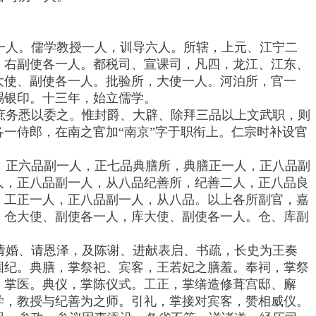
一人。儒学教授一人，训导六人。所辖，上元、江宁二
、右副使各一人。都税司、宣课司，凡四，龙江、江东、
大使、副使各一人。批验所，大使一人。河泊所，官一
赐银印。十三年，始立儒学。
庶务悉以委之。惟封爵、大辟、除拜三品以上文武职，则
一侍郎，在南之官加“南京”字于职衔上。仁宗时补设官
，正六品副一人，正七品典膳所，典膳正一人，正八品副
人，正八品副一人，从八品纪善所，纪善二人，正八品良
，工正一人，正八品副一人，从八品。以上各所副官，嘉
。仓大使、副使各一人，库大使、副使各一人。仓、库副
请婚、请恩泽，及陈谢、进献表启、书疏，长史为王奏
国纪。典膳，掌祭祀、宾客，王若妃之膳羞。奉祠，掌祭
，掌医。典仪，掌陈仪式。工正，掌缮造修葺宫邸、廨
学，教授与纪善为之师。引礼，掌接对宾客，赞相威仪。