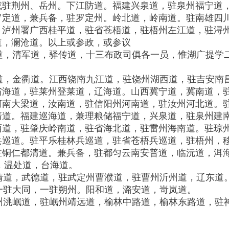
或驻荆州、岳州。下江防道。福建兴泉道，驻泉州福宁道
罗定道，兼兵备，驻罗定州。岭北道，岭南道。驻南雄四
、泸州署广西桂平道，驻省苍梧道，驻梧州左江道，驻浔
道，澜沧道。以上或参政，或参议
道，清军道，驿传道，十三布政司俱各一员，惟湖广提学
道，金衢道。江西饶南九江道，驻饶州湖西道，驻吉安南
省海道，驻莱州登莱道，辽海道。山西冀宁道，冀南道，
河南大梁道，汝南道，驻信阳州河南道，驻汝州河北道。
靖道。福建巡海道，兼理粮储福宁道，兴泉道，驻泉州建
西道，驻肇庆岭南道，驻省海北道，驻雷州海南道。驻琼
兵巡道。驻平乐桂林兵巡道，驻省苍梧兵巡道，驻梧州，
驻铜仁都清道。兼兵备，驻都匀云南安普道，临沅道，洱
，温处道，台海道。
道，武德道，驻武定州曹濮道，驻曹州沂州道，辽东道
驻大同，一驻朔州。阳和道，潞安道，岢岚道。
洮岷道，驻岷州靖远道，榆林中路道，榆林东路道，驻