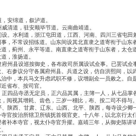
，安绵道，叙泸道。
威清道，驻安顺毕节道。云南曲靖道。
设。水利道，浙江屯田道，江西、河南、四川三省屯田
因事，不常设招练道。山东间设其北直隶之道寄衔于山东
陉道，蓟州、永平等道。南直隶之道寄衔于山东者，太仓
太道，淮扬道。
府州县设巡按御史，各布政司所属设试佥事。已罢试佥
政、右参议分守各属府州县。兵道之设，仿自洪熙间，以
弘治中，本兵马文升虑武职不修，议增副佥一员敕之。自
邻近省布、按司官。
正四品寺丞无定员，正六品其属，主簿一人，从七品掌
秋，阅视其增耗、齿色，三岁一稽比，布、按二司不得与
、陕西、甘肃、辽东。山西、北平、陕西，每寺设少卿
令寺官按治所辖卫所镇抚首领官吏。十八年，以北京行太
望者补本寺官，视太仆寺官升擢。嘉靖三年，从御史陈讲
文。