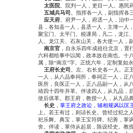
太医院
。院判一人，吏目一人。惠民
五城兵马司
。指挥各一人，副指挥各
应天府
。府尹一人，府丞一人，治中
县，各知县一人，县丞一人，主簿一人
聚宝门、太平门。税课局，凡二，龙江
人。龙江关、石灰山关，各大使一人，
南京官
，自永乐四年成祖往北京，置
六科都给事中以闻，政本故在南也。十八
属，除“南京”字。正统六年，定制复如
王府长史司
。左、右长史各一人。正
一人，从八品奉祠所，奉祠正一人，正
医所，良医正一人，正八品副一人，从
靖四十四年并革。伴读四人，从九品，
使后俱革。郡王府，教授一人，从九品
长史
，
掌王府之政讼，辅相规讽以匡
上。若王有过，则诘长史。曾经过犯之
祀乐舞。典宝，掌王宝符牌。纪善，掌
舍。伴读，掌侍从起居，陈设经史。教