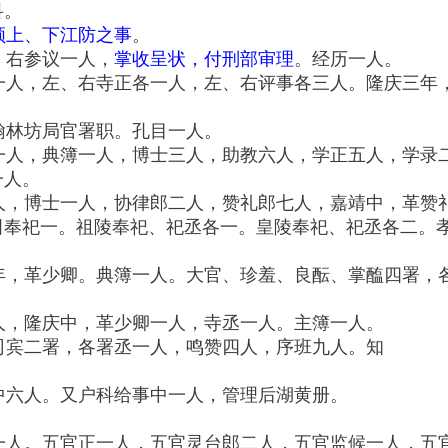
科。
领上、下江防之事
。
，右参议一人，
掌收呈状，付刑部审理
。经历一人。
一人，左、右寺正各一人，左、右评事各三人。隆庆三年
翰林坊局官署职。孔目一人。
一人，典簿一人，博士三人，助教六人，学正五人，学录
一人。
人，博士一人，协律郎二人，赞礼郎七人，嘉靖中，革赞
田奉祀一。祖陵奉祀、祀丞各一。皇陵奉祀、祀丞各二。
年，革少卿。典簿一人。大官、珍羞、良酝、掌醢四署，
人，隆庆中，革少卿一人，寺丞一人。主簿一人。
司宾二署，各署丞一人，鸣赞四人，序班九人。知
中六人。又户科给事中一人，管理后湖黄册。
一人。五官正一人，五官灵台郎二人，五官监候一人，五