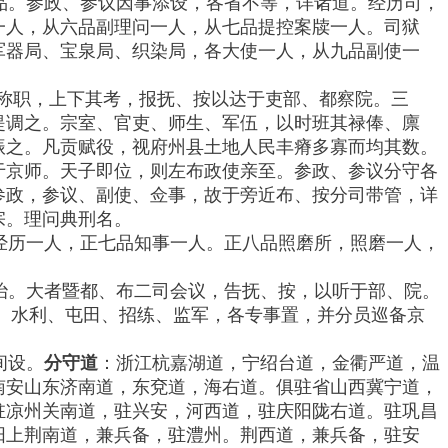
品。参政、参议因事添设，各省不等，详诸道。经历司，
一人，从六品副理问一人，从七品提控案牍一人。司狱
军器局、宝泉局、织染局，各大使一人，从九品副使一
称职，上下其考，报抚、按以达于吏部、都察院。三
提调之。宗室、官吏、师生、军伍，以时班其禄俸、廪
振之。凡贡赋役，视府州县土地人民丰瘠多寡而均其数。
于京师。天子即位，则左布政使亲至。参政、参议分守各
参政，参议、副使、佥事，故于旁近布、按分司带管，详
宗。理问典刑名。
经历一人，正七品知事一人。正八品照磨所，照磨一人，
治。大者暨都、布二司会议，告抚、按，以听于部、院。
、水利、屯田、招练、监军，各专事置，并分员巡备京
间设。
分守道
：浙江杭嘉湖道，宁绍台道，金衢严道，温
南安山东济南道，东兗道，海右道。俱驻省山西冀宁道，
驻凉州关南道，驻兴安，河西道，驻庆阳陇右道。驻巩昌
阳上荆南道，兼兵备，驻澧州。荆西道，兼兵备，驻安