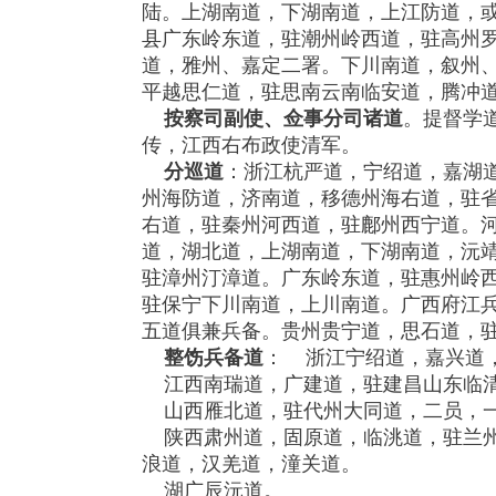
陆。上湖南道，下湖南道，上江防道，
县广东岭东道，驻潮州岭西道，驻高州
道，雅州、嘉定二署。下川南道，叙州
平越思仁道，驻思南云南临安道，腾冲
按察司副使、佥事分司诸道
。提督学
传，江西右布政使清军。
分巡道
：浙江杭严道，宁绍道，嘉湖
州海防道，济南道，移德州海右道，驻
右道，驻秦州河西道，驻鄜州西宁道。
道，湖北道，上湖南道，下湖南道，沅
驻漳州汀漳道。广东岭东道，驻惠州岭
驻保宁下川南道，上川南道。广西府江
五道俱兼兵备。贵州贵宁道，思石道，
整饬兵备道
： 浙江宁绍道，嘉兴道
江西南瑞道，广建道，驻建昌山东临清
山西雁北道，驻代州大同道，二员，一
陕西肃州道，固原道，临洮道，驻兰州
浪道，汉羌道，潼关道。
湖广辰沅道。