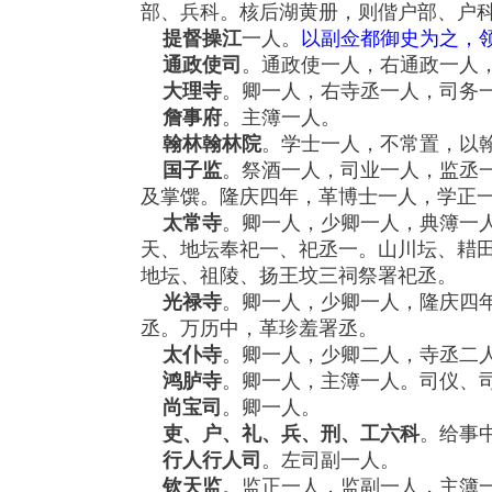
部、兵科。核后湖黄册，则偕户部、户
提督操江
一人。
以副佥都御史为之，
通政使司
。通政使一人，右通政一人
大理寺
。卿一人，右寺丞一人，司务
詹事府
。主簿一人。
翰林翰林院
。学士一人，不常置，以
国子监
。祭酒一人，司业一人，监丞
及掌馔。隆庆四年，革博士一人，学正
太常寺
。卿一人，少卿一人，典簿一
天、地坛奉祀一、祀丞一。山川坛、耤
地坛、祖陵、扬王坟三祠祭署祀丞。
光禄寺
。卿一人，少卿一人，隆庆四
丞。万历中，革珍羞署丞。
太仆寺
。卿一人，少卿二人，寺丞二
鸿胪寺
。卿一人，主簿一人。司仪、
尚宝司
。卿一人。
吏、户、礼、兵、刑、工六科
。给事
行人行人司
。左司副一人。
钦天监
。监正一人，监副一人，主簿