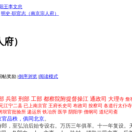
阳王李文忠
明史·职官志（南京宗人府）
人府）
|
倒序浏览
|
阅读模式
）
部 兵部 刑部 工部 都察院附提督操江 通政司 大理
寺 詹
江宁二县 已上南京官 王府长史司 布政司 按察司 各道行太仆寺 
闸坝官批验所 递运所 铁冶所 医学 阴阳学 僧纲司 道纪司斋
京官品秩，俱同北京
。
侍郎，至弘治后始专设右。万历三年俱革。十一年复设。