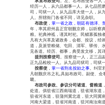
承宣布政使司
。左、右布政使各一人
经历一人，从六品都事一人。从七品照
司，司狱一人，从九品库大使一人，从
人。所辖衙门各省不同，详见杂职。
布政使
，
掌一省之政，朝廷有德泽、禁
年，率其府州县正官朝觐京师，以听察
粮。祀典神祗，谨其时祀。民鳏寡孤独
凡有大兴革及诸政务，会都、按议，经
道，及派管粮储、屯田、清军、驿传、
见各道。经历、都事，典受发文移，其
提刑按察使司
。按察使一人，正三品
正九品检校一人。从九品司狱司，司狱
按察使
，
掌一省刑名按劾之事
。纠官
凡朝觐庆吊之礼,具如布政司。副使、
畿。
布政司参政、参议分司诸道
。
督粮道
处道。俱驻省江西南瑞道，驻省湖东道
驻省河东道，驻蒲州冀北道，驻大同冀
河南大梁道，驻省河南道，驻河南汝南