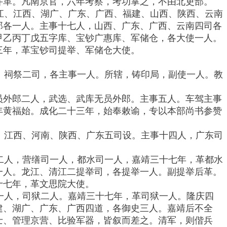
并革。凡南京官，六年考察，考功掌之，不由北吏部。
江、江西、湖广、广东、广西、福建、山西、陕西、云南
郎各一人。主事十七人，山西、广东、广西、云南四司各
甲乙丙丁戊五字库、宝钞广惠库、军储仓，各大使一人。
三年，革宝钞司提举、军储仓大使。
、祠祭二司，各主事一人。所辖，铸印局，副使一人。教
员外郎二人，武选、武库无员外郎。主事五人。车驾主事
年黄福始。成化二十三年，始奉敕谕，专以本部尚书参赞
、江西、河南、陕西、广东五司设。主事十四人，广东司
二人，营缮司一人，都水司一人，嘉靖三十七年，革都水
一人。龙江、清江二提举司，各提举一人。副提举后革。
十七年，革文思院大使。
一人，司狱二人。嘉靖三十七年，革司狱一人。隆庆四
建、湖广、广东、广西四道，各御史三人。嘉靖后不全
士、管理京营、比验军器，皆叙而差之。清军，则偕兵