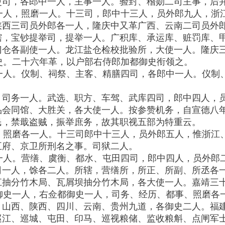
吏司，各郎中一人，主事一人。验封、稽勋二司主事，后
一人，照磨一人。十三司，郎中十三人，员外郎九人，浙
陕西三司员外郎各一人，隆庆中又革广西、云南二司员外
辖，宝钞提举司，提举一人。广积库、承运库、赃罚库、
门仓各副使一人。龙江盐仓检校批验所，大使一人。隆庆
。二十六年革，以户部右侍郎加都御史衔领之。
一人。仪制、祠祭、主客、精膳四司，各郎中一人。仪制
，司务一人。武选、职方、车驾、武库四司，郎中四人，
品会同馆、大胜关，各大使一人。按参赞机务，自宣德八
民，禁戢盗贼，振举庶务，故其职视五部为特重云。
、照磨各一人。十三司郎中十三人，员外郎五人，惟浙江
五府、京卫所刑名之事。司狱二人。
一人。营缮、虞衡、都水、屯田四司，郎中四人，员外郎
司一人，馀各二人。所辖，营缮所，所正、所副、所丞各
江抽分竹木局、瓦屑坝抽分竹木局，各大使一人。嘉靖三
御史一人，右佥都御史一人，司务、经历、都事、照磨各
、山西、陕西、四川、云南、贵州九道，各御史二人。福
巡江、巡城、屯田、印马、巡视粮储、监收粮斛、点闸军