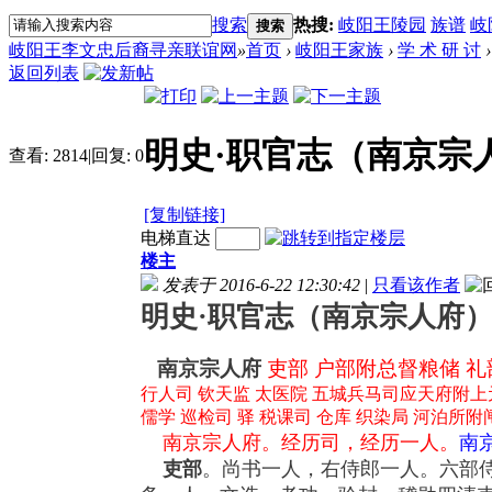
搜索
热搜:
岐阳王陵园
族谱
岐
搜索
岐阳王李文忠后裔寻亲联谊网
»
首页
›
岐阳王家族
›
学 术 研 讨
›
返回列表
明史·职官志（南京宗
查看:
2814
|
回复:
0
[复制链接]
电梯直达
楼主
发表于 2016-6-22 12:30:42
|
只看该作者
明史·职官志（南京宗人府
南京宗人府
吏部 户部附总督粮储 礼
行人司 钦天监 太医院 五城兵马司应天府附上元
儒学 巡检司 驿 税课司 仓库 织染局 河泊所附
南京宗人府。经历司，经历一人。
南
吏部
。尚书一人，右侍郎一人。六部