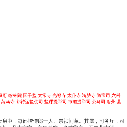
事府 翰林院 国子监 太常寺 光禄寺 太仆寺 鸿胪寺 尚宝司 六科
苑马寺 都转运盐使司 盐课提举司 市舶提举司 茶马司 府州 县
天启中，每部增侍郎一人。崇祯间革。其属，司务厅，司