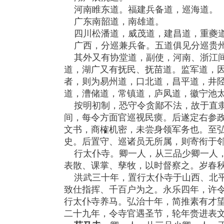
河南睢东道。福建兵备道，巡海道。
广东南韶道，南雄道。
四川松潘道，威茂道，建昌道，重夔道
广西，分巡兼兵备。五道俱见分巡贵州
其外又有协堂道，副使，河南、浙江间
道，湖广又有抚民、抚苗道。监军道，
者，则为易州道，口北道，昌平道，井
道，漕储道，常镇道，庐凤道，徽宁池
按明初制，恐守令贪鄙不法，故于直隶
间，每令方面官巡视民瘼。后遂定右参
文书，商榷机密，未尝身领军务也。至
史。后置守、巡诸员无所属，则寄衔于
行太仆寺。卿一人，从三品少卿一人，
表散、课掌、孳牧，以时督察之。岁春
洪武三十年，置行太仆寺于山西、北平
致仕指挥、千百户为之。永乐四年，许
行太仆寺养马。弘治十年，简推素有才
二十九年，令寺官遇圣节，轮年赍进表