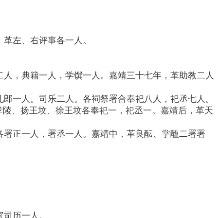
，革左、右评事各一人。
二人，典籍一人，学馔一人。嘉靖三十七年，革助教二人
礼郎一人。司乐二人。各祠祭署合奉祀八人，祀丞七人。
孝陵、扬王坟、徐王坟各奉祀一，祀丞一。嘉靖后，革天
各署正一人，署丞一人。嘉靖中，革良酝、掌醢二署署
官司历一人。