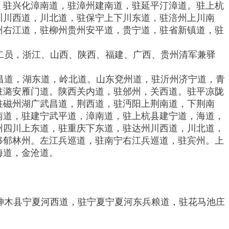
，驻兴化漳南道，驻漳州建南道，驻延平汀漳道。驻上杭
川川西道，川北道，驻保宁上下川东道，驻涪州上川南
州右江道，驻柳州贵州安平道，贵宁道，驻省新镇道，驻
二员，浙江、山西、陕西、福建、广西、贵州清军兼驿
昌道，湖东道，岭北道。山东兗州道，驻沂州济宁道，青
驻潞安雁门道。陕西关内道，驻邠州，关西道。驻平凉陇
驻磁州湖广武昌道，荆西道，驻沔阳上荆南道，下荆南
南道，驻建宁武平道，漳南道，驻上杭县建宁道，海道，
州四川上东道，驻重庆下东道，驻达州川西道，川北道，
移郁林州。左江兵巡道，驻南宁右江兵巡道，驻宾州。上
海道，金沧道。
。
神木县宁夏河西道，驻宁夏宁夏河东兵粮道，驻花马池庄