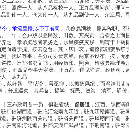
，从二品左、右参政，从三品左、右参议，无定员。从四
磨所，照磨一人，从八品检校一人。正九品理问所，理问
九品副使一人。仓大使一人。从九品副使一人。杂造局、
令，承流宣播,以下于有司
。凡僚属满秩，廉其称职、不
典。十年，会户版以登民数、田数。宾兴贡，合省之士而
者养之，孝弟贞烈者表扬之，水旱疾疫灾祲，则请于上蠲
画定而请于抚、按若总督。其国庆国哀，遣僚贰朝贺吊祭
水利、抚民等事，并分司协管京畿。两京不设布、按，无
详巡按、巡盐御史文书，用经历印。照磨、检校典勘理卷
副使，正四品佥事无定员。正五品。详见诸道。经历司，
一人，从九品
邪，戢奸暴，平狱讼，雪冤抑，以振扬风纪，而澄清其吏
佥事，分道巡察，其兵备、提学、抚民、巡海、清军、驿传
，十三布政司各一员，俱驻省城。
督册道
，江西、陕西等
，驻广信湖西道，驻临江饶南九江道，驻九江赣南道。驻
南道。驻汾州陕西关内道，驻省关西道，驻凤翔西宁道，
道，驻南阳河北道。驻怀庆湖广武昌道，下荆南道，驻郧