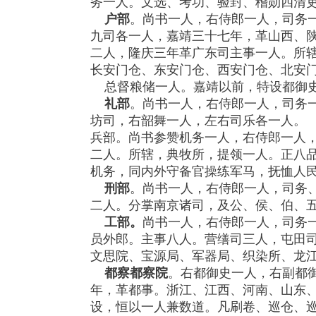
务一人。文选、考功、验封、稽勋四清
户部
。尚书一人，右侍郎一人，司务
九司各一人，嘉靖三十七年，革山西、
二人，隆庆三年革广东司主事一人。所
长安门仓、东安门仓、西安门仓、北安
总督粮储一人。嘉靖以前，特设都御史
礼部
。尚书一人，右侍郎一人，司务
坊司，右韶舞一人，左右司乐各一人。
兵部。尚书参赞机务一人，右侍郎一人
二人。所辖，典牧所，提领一人。正八
机务，同内外守备官操练军马，抚恤人
刑部
。尚书一人，右侍郎一人，司务
二人。分掌南京诸司，及公、侯、伯、
工部。
尚书一人，右侍郎一人，司务
员外郎。主事八人。营缮司三人，屯田
文思院、宝源局、军器局、织染所、龙
都察都察院
。右都御史一人，右副都
年，革都事。浙江、江西、河南、山东
设，恒以一人兼数道。凡刷卷、巡仓、