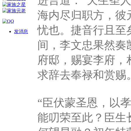
进言道：“天生圣
海内尽归职方，彼
忧也。捷音行且至
发消息
间，李文忠果然奏
府邸，赐宴李府，
求辞去奉禄和赏赐
“臣伏蒙圣恩，以
能叨荣至此？臣生