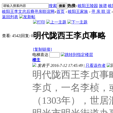
搜索
热搜:
岐阳王陵园
族谱
岐
搜索
岐阳王李文忠后裔寻亲联谊网
»
首页
›
岐阳王家族
›
寻 亲 联 谊
›
返回列表
明代陇西王李贞事略
查看:
4542
|
回复:
0
[复制链接]
电梯直达
楼主
发表于 2016-7-12 17:45:49
|
只看该作者
明代陇西王李贞事
李贞，一名李桢，
（1303年），世