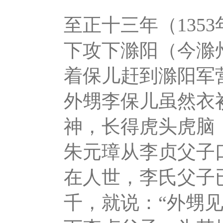
至正十三年（135
下攻下滁阳（今滁
着保儿赶到滁阳军
外甥李保儿虽然衣
神，长得虎头虎脑
朱元璋从李贞父子
在人世，李氏父子
千，就说：“外甥