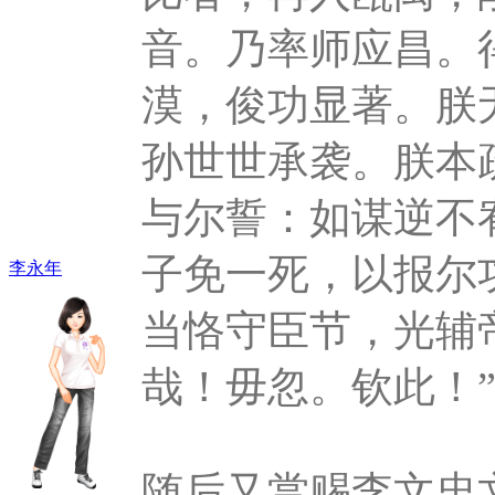
音。乃率师应昌。
漠，俊功显著。朕
孙世世承袭。朕本
与尔誓：如谋逆不
子免一死，以报尔
李永年
当恪守臣节，光辅
哉！毋忽。钦此！
随后又赏赐李文忠