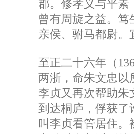
郡。修孝义与平素
曾有周旋之益。笃
亲侯、驸马都尉。
至正二十六年（13
两浙，命朱文忠以
李贞又再次帮助朱
到达桐庐，俘获了
叫李贞看管居住。