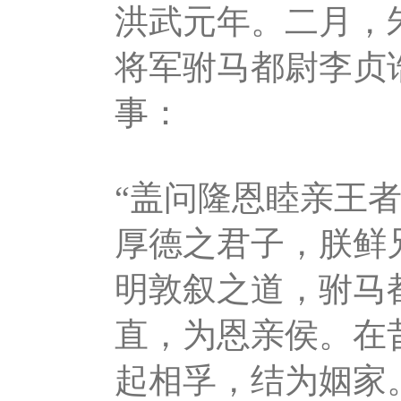
洪武元年。二月，
将军驸马都尉李贞
事：
“盖问隆恩睦亲王
厚德之君子，朕鲜
明敦叙之道，驸马
直，为恩亲侯。在
起相孚，结为姻家