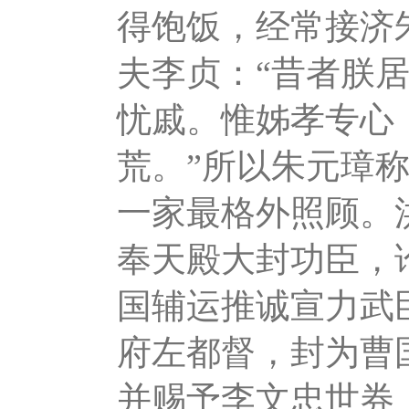
得饱饭，经常接济
夫李贞：“昔者朕
忧戚。惟姊孝专心
荒。”所以朱元璋
一家最格外照顾。
奉天殿大封功臣，
国辅运推诚宣力武
府左都督，封为曹
并赐予李文忠世券