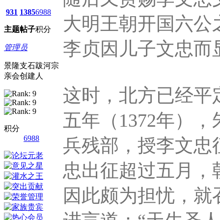
931
1385
6988
大明王朝开国六公
主题
帖子
积分
李贞因儿子文忠而
管理员
景隆支石跋河宗
亲会创建人
这时，北方已经平
五年（1372年）
积分
6988
兵残部，授李文忠
忠出征超过五月，
因此颇为担忧，就