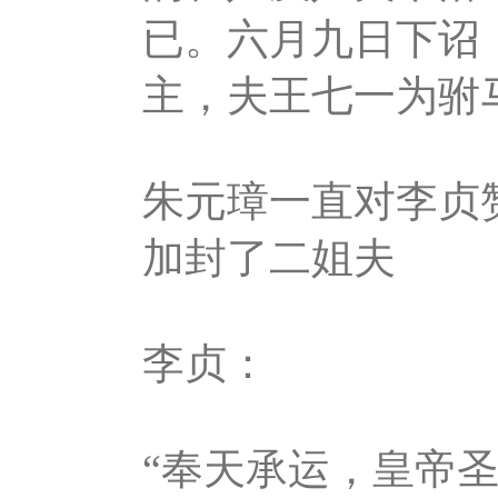
已。六月九日下诏
主，夫王七一为驸
朱元璋一直对李贞
加封了二姐夫
李贞：
“奉天承运，皇帝