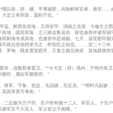
：“隋以前，牂、犍、平夷诸郡，兵制鲜有言者。唐宋…
。大定之有军政，盖昉于此。”
平远、黔西皆其地，又得安平、清镇之北境，今修文之西境
尽平其地，因其部落，立三路达鲁花赤，留也速答作诸军
敕药剌海专戍其地，也速答作还成都。七月，设宣慰司都
不薛总管使阿里为之，即安氏之祖也。……至二十三年（
番、罗甸，既各置宣慰司，又复立都元帅府，其地甚狭而
者置所，连数郡者置卫。”“今大定（府）境内，于明代有
州都司，属右军都督府。”
击、将军、守备、把总，无品级，无定员。”“明时凡副参
，其因革莫可孝矣。”
旗，二总旗为万户所。百户所有旗十二人、军百人。十百
共旗军五千六百人、军士皆父子相继。”