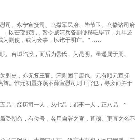
宣慰司、永宁宣抚司、乌撒军民府、毕节卫、乌撒诸司府
3），以芒部寇乱，暂令威清兵备副使移驻毕节，九年还
或为副使，或为佥事，以讫于明亡。”……
之职。台城陷没，而后为爨氏、为昆明。虽遥属于周、
酋为刺史，亦无复王官。宋则固于唐也。元有顺元宣抚
夷酋。惟元初置亦溪不薛宣慰司则王官也，寻废而并于
五品；经历司一人，从七品；都事一人，正八品。”
，虽受朝命，有位号，各用自署之官，苴穆、更苴之名不