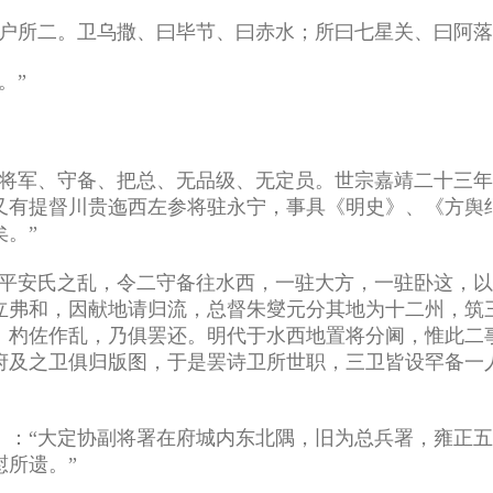
千户所二。卫乌撒、曰毕节、曰赤水；所曰七星关、曰阿落
。”
将军、守备、把总、无品级、无定员。世宗嘉靖二十三年（
又有提督川贵迤西左参将驻永宁，事具《明史》、《方舆
。”
文中平安氏之乱，令二守备往水西，一驻大方，一驻卧这，以
立弗和，因献地请归流，总督朱燮元分其地为十二州，筑
、杓佐作乱，乃俱罢还。明代于水西地置将分阃，惟此二
撒府及之卫俱归版图，于是罢诗卫所世职，三卫皆设罕备
：“大定协副将署在府城内东北隅，旧为总兵署，雍正五年
所遗。”