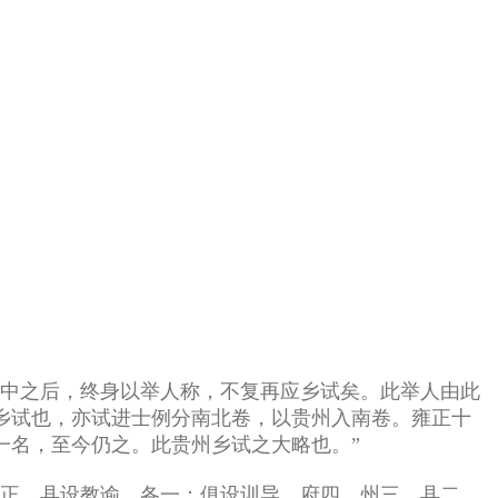
一中之后，终身以举人称，不复再应乡试矣。此举人由此
乡试也，亦试进士例分南北卷，以贵州入南卷。雍正十
一名，至今仍之。此贵州乡试之大略也。”
学正，县设教谕，各一；俱设训导，府四、州三、县二。