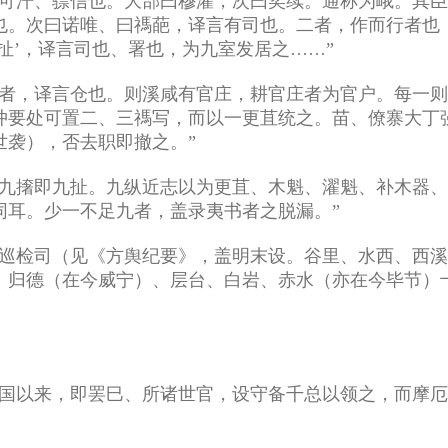
犹可汗、骠信也。大部曰穆濯，次曰奕续。通称为峨。其
也。次曰诺唯、曰禡葩，译言有司也。二者，作而行者也
扯’，译言司也、署也，为九室发居之……”
溪者，译言仓也。则溪咸有官庄，耕官庄者为官户。每一
冲要处可置二、三禡写，而以一更苴统之。苗、僚寨大丁
世袭），否去职即撤之。”
。九撦即九扯。九纵近志以为更苴、木魁、濯魁、补木器
同耳。少一不足九者，盖录夷书者之脱漏。”
二巡检司（见《方舆纪要》，盖明末设。谷里、水西、西
、归德（在今威宁）、层台、白岩、赤水（亦在今毕节）
入版国以来，即罢巳、所诸世官，设守备千总以领之，而摩