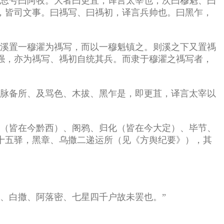
臣总号曰阿牧。大者曰更苴，译言太宰也；次曰穆魁、曰
，皆司文事。曰禡写、曰禡初，译言兵帅也。曰黑乍，
则溪置一穆濯为禡写，而以一穆魁镇之。则溪之下又置禡
强，亦为禡写、禡初自统其兵。而隶于穆濯之禡写者，
、脉备所、及骂色、木拔、黑乍是，即更苴，译言太宰以
溪（皆在今黔西）、阁鸦、归化（皆在今大定）、毕节、
十五驿，黑章、乌撒二递运所（见《方舆纪要》），其
厄、白撒、阿落密、七星四千户故未罢也。”