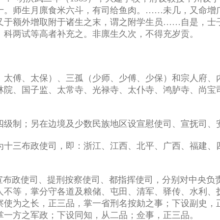
十。师生月廪食米六斗，有司给鱼肉。……未几，又命增
又于额外增取附于诸生之末，谓之附学生员……自是，士
、科两试等高者补充之。非廪生久次，不得充岁贡。
、太傅、太保）、三孤（少师、少傅、少保）和宗人府、
林院、国子监、太常寺、光禄寺、太仆寺、鸿胪寺、尚宝
四级制；另在边境及少数民族地区设宣慰使司、宣抚司、
为十三布政使司，即：浙江、江西、北平、广西、福建、
承宣布政使司、提刑按察使司、都指挥使司，分别对中央负
人不等，掌分守各道及粮储、屯田、清军、驿传、水利、
察使为之长，正三品，掌一省刑名按劾之事；下设副史，
掌一方之军政；下设同知，从二品；佥事，正三品。