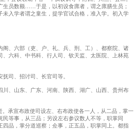
广生员数额……于是，以初设食廪者，谓之廪膳生员；
子未入学者谓之童生，提学官试合格，准入学。初入学
内阁、六部（吏、户、礼、兵、刑、工）、都察院、诸
司、六科、中书科、行人司、钦天监、太医院、上林苑
安抚司、招讨司、长官司等。
四川、山东、广东、河南、陕西、湖广、山西、贵州布
责。承宣布政使司设左、右布政使各一人，从二品，掌一
抚民等事，从三品；另设左右参议数人不等，职掌同
正四品，掌分道巡察；佥事，正五品，职掌同上。都指