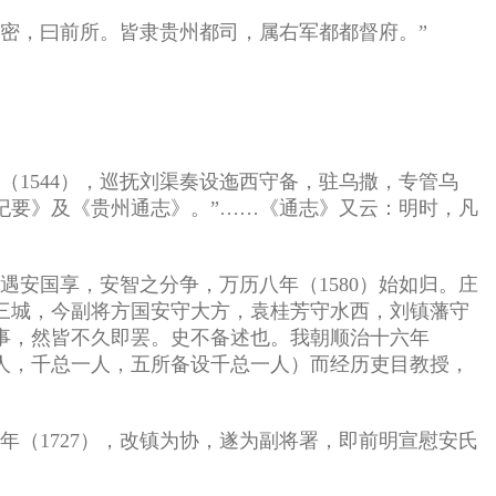
密，曰前所。皆隶贵州都司，属右军都都督府。”
1544），巡抚刘渠奏设迤西守备，驻乌撒，专管乌
纪要》及《贵州通志》。”……《通志》又云：明时，凡
遇安国享，安智之分争，万历八年（1580）始如归。庄
三城，今副将方国安守大方，袁桂芳守水西，刘镇藩守
事，然皆不久即罢。史不备述也。我朝顺治十六年
一人，千总一人，五所备设千总一人）而经历吏目教授，
（1727），改镇为协，遂为副将署，即前明宣慰安氏