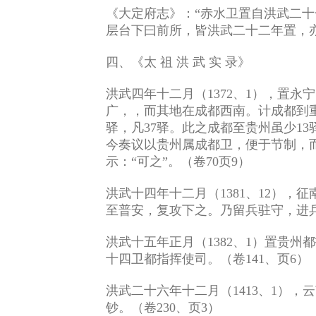
《大定府志》：“赤水卫置自洪武二
层台下曰前所，皆洪武二十二年置，
四、《太 祖 洪 武 实 录》
洪武四年十二月（1372、1），置
广，，而其地在成都西南。计成都到重
驿，凡37驿。此之成都至贵州虽少1
今奏议以贵州属成都卫，便于节制，
示：“可之”。（卷70页9）
洪武十四年十二月（1381、12）
至普安，复攻下之。乃留兵驻守，进兵
洪武十五年正月（1382、1）置贵
十四卫都指挥使司。（卷141、页6）
洪武二十六年十二月（1413、1）
钞。（卷230、页3）