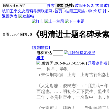
搜索
热搜:
岐阳王陵园
族谱
岐
搜索
岐阳王李文忠后裔寻亲联谊网
»
首页
›
岐阳王家族
›
学 术 研 讨
›
返回列表
《明清进士题名碑录
查看:
2904
|
回复:
0
[复制链接]
电梯直达
楼主
发表于 2016-8-23 14:17:46
|
只看该作者
一、 科举、学制
（朱保烱等编，上海：上海古籍出版社
《大定府志．俊民志》：“明洪武三
而起也。……明初令天下贡生、监生
三年，令贵州官生，十名取中一名，
《大定府志．经政志一．学制略第三》