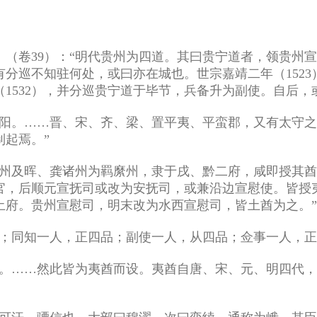
》（卷39）：“明代贵州为四道。其曰贵宁道者，领贵州
分巡不知驻何处，或曰亦在城也。世宗嘉靖二年（152
1532），并分巡贵宁道于毕节，兵备升为副使。自后，
汉阳。……晋、宋、齐、梁、置平夷、平蛮郡，又有太守
起焉。”
贵州及晖、龚诸州为羁縻州，隶于戌、黔二府，咸即授其
官，后顺元宣抚司或改为安抚司，或兼沿边宣慰使。皆授
土府。贵州宣慰司，明末改为水西宣慰司，皆土酋为之。”
品；同知一人，正四品；副使一人，从四品；佥事一人，正
知。……然此皆为夷酋而设。夷酋自唐、宋、元、明四代