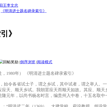
阳王李文忠
《明清进士题名碑录索引》
索引》
|
倒序浏览
|
阅读模式
，1980年）
《明清进士题名碑录索引》
年，始令各省试士子，谓之乡试，其中试者，谓之举人。
应应天、顺天乡试。我朝罢应天而顺天如故。其应、顺天
乾隆元年，以尚书杨名时言，编贵州入中卷，十五名取中
：“明洪武二年（1369），大建学校，府设教授，州设