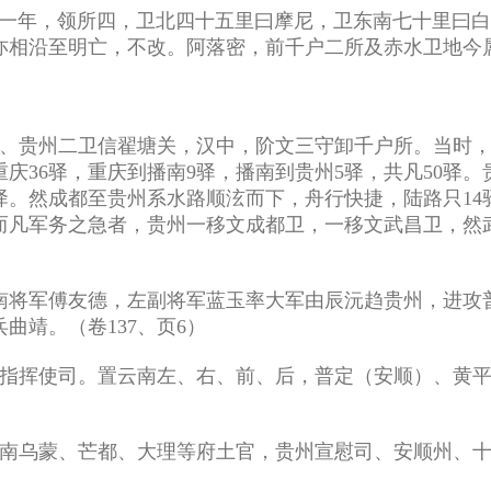
十一年，领所四，卫北四十五里曰摩尼，卫东南七十里曰
亦相沿至明亡，不改。阿落密，前千户二所及赤水卫地今
永宁、贵州二卫信翟塘关，汉中，阶文三守卸千户所。当时
庆36驿，重庆到播南9驿，播南到贵州5驿，共凡50驿。
3驿。然成都至贵州系水路顺泫而下，舟行快捷，陆路只1
而凡军务之急者，贵州一移文成都卫，一移文武昌卫，然
，征南将军傅友德，左副将军蓝玉率大军由辰沅趋贵州，进
曲靖。（卷137、页6）
州都指挥使司。置云南左、右、前、后，普定（安顺）、黄
，云南乌蒙、芒都、大理等府土官，贵州宣慰司、安顺州、