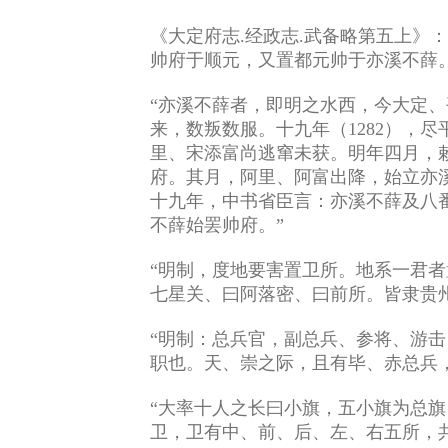
《大定府志.经政志.武备略第五上》
帅府于顺元，又置都元帅于亦溪不薛
“亦溪不薛者，即明之水西，今大定、
来，数叛数服。十九年（1282），
里、宋添富尚逃窜未获。明年四月，
府。其月，阿里、阿富出降，始立亦溪
十九年，中书省臣言：亦溪不薛及八
不薛始罢帅府。”
“明制，度地要害置卫所。地系一君
七星关、曰阿落密、曰前所。皆隶贵
“明制：总兵官，副总兵、参将、游
职也。天、崇之际，且有毕、赤总兵
“大率十人之长曰小旗，五小旗为总
卫，卫有中、前、后、左、右五所，