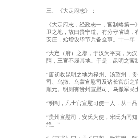
三、《大定府志》：
《大定府志．经政志一．官制略第一
卫之地，故曰贵宁道。有分守省城，有
安庄，始增设毕节兵备佥事。十一年（
“大定（府）之郡，于汉为平夷，为
隋，王官不履其地。于是，昆明之官制
“唐初收昆明之地为禄州、汤望州，
司、乌撒、乌蒙宣慰司及诸长官所之
顺元。明则有贵州宣慰司、乌撒军民
“明制，凡土官宣慰司使一人，从三
“贵州宣慰司，安氏为使，宋氏为同
绝。”