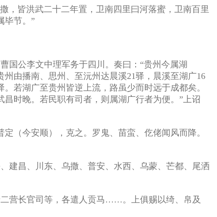
白撒，皆洪武二十二年置，卫南四里曰河落蜜，卫南百里
属毕节。”
，曹国公李文中理军务于四川。奏曰：“贵州今属湖
贵州由播南、思州、至沅州达晨溪21驿，晨溪至湖广16
4驿。若湖广至贵州皆逆上流，路虽少而时远于成都矣。
武昌时晚。若民职有司者，则属湖广行者为便。”上诏
攻普定（今安顺），克之。罗鬼、苗蛮、仡佬闻风而降。
平、建昌、川东、乌撒、普安、水西、乌蒙、芒都、尾洒
十二营长官司等，各遣人贡马……。上俱赐以绮、帛及