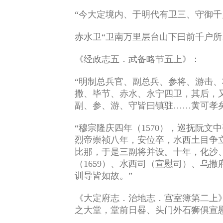
“今大定境内、于明代有卫三、守御
赤水卫“卫南万里层台山下曰前千户所
《经政志五．武备略节五上》：
“明制总兵官、副总兵、参将、游击、
撒、毕节、赤水、永宁四卫，其后，
副、参、游、守皆曰镇驻……黄可孝矣
“穆宗隆庆四年（1570），巡抚阮
烈帝崇祯八年，安位卒，水西土目争
比那，于是三副将并设。十年，化沙
（1659）、水西司（宣慰司）、乌
训导皆如故。”
《大定府志．治地志．宫室簿第二上》
之大堂，堂前日晷、头门外石狮俱宣慰