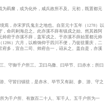
…或为羁縻，或为化外，咸兵政所不及。元初，既置都元
焉，亦宋罗氏鬼主之地也。自至元十五年（1278）以
镇守，命药剌海总之。此亦溪不薛有镇戍之始。然其酋阿
元帅府于亦溪不薛，盖军戍之。于亦溪不薛始置都元帅
1286）六月，以粮饷仰于四川不便，乃徙驻重庆，二
官府多，宜合二司、帅府合一，诏从之。盖自是，亦溪
卫三、守御千户所三。卫曰乌撒、曰毕节、曰赤水；所曰
、游、守皆曰镇驻，是赤水、毕节又有副、参、游、守之
户所为千户所、有旗百二十人、军千人。五千户所为一