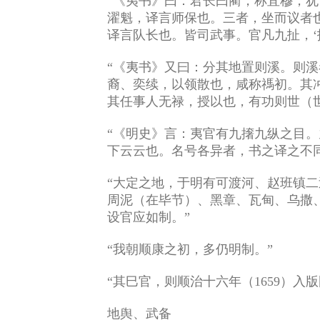
“《夷书》曰：君长曰蔺，称苴穆，
濯魁，译言师保也。三者，坐而议者
译言队长也。皆司武事。官凡九扯，‘
“《夷书》又曰：分其地置则溪。则
裔、奕续，以领散也，咸称禡初。其
其任事人无禄，授以也，有功则世（
“《明史》言：夷官有九撦九纵之目
下云云也。名号各异者，书之译之不
“大定之地，于明有可渡河、赵班镇
周泥（在毕节）、黑章、瓦甸、乌撒
设官应如制。”
“我朝顺康之初，多仍明制。”
“其巳官，则顺治十六年（1659）
地舆、武备