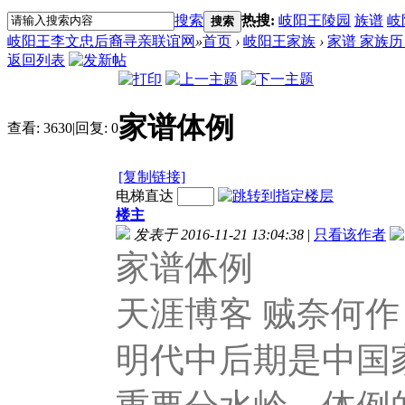
搜索
热搜:
岐阳王陵园
族谱
岐
搜索
岐阳王李文忠后裔寻亲联谊网
»
首页
›
岐阳王家族
›
家谱 家族历
返回列表
家谱体例
查看:
3630
|
回复:
0
[复制链接]
电梯直达
楼主
发表于 2016-11-21 13:04:38
|
只看该作者
家谱体例
天涯博客 贼奈何作
明代中后期是中国