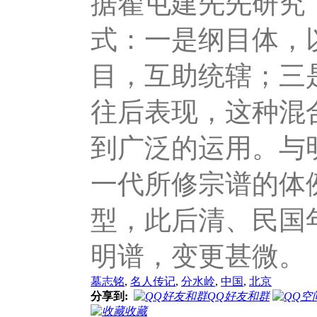
据翟屯建先先研究
式：一是纲目体，
目，互助统辖；三
往后表现，这种混
到广泛的运用。与
一代所修宗谱的体
型，此后清、民国
明谱，变更甚微。
墓志铭
,
名人传记
,
分水岭
,
中国
,
北京
分享到:
QQ好友和群
收藏