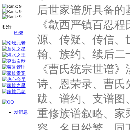
后世家谱所具备的
《歙西严镇百忍程
积分
6988
源、传疑、传信、
翰、族约、续后二
《曹氏统宗世谱》
诗、恩荣录、曹氏
跋、谱约、支谱图
重修族谱叙略、家
发消息
容，名目纷繁，同