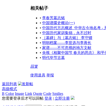
相关帖子
•
李春芳墓志铭
•
中国谱牒史概论(一)
•
中国历代方志概述_中华古今地名考 - 
•
中国历代家训集锦，永不过时
•
［墓碑］与［墓志铭］ 李守镖
•
明朝档案——李世选与李善长
•
家谱——不可忽视的地方文献
•
央视《相聚中国节 春天的思念》 和平
•
明代毕节古墓
回复
使用道具
举报
返回列表
高级模式
B
Color
Image
Link
Quote
Code
Smilies
您需要登录后才可以回帖
登录
|
立即注册