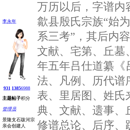
万历以后，字谱内
歙县殷氏宗族“始
李永年
系三考”，其后内
文献、宅第、丘墓
年五年吕仕道纂《
法、凡例、历代谱
931
1385
6988
表、里居图、姓氏
主题
帖子
积分
典、文献、遗事、
管理员
景隆支石跋河宗
修谱总论、后序、
亲会创建人