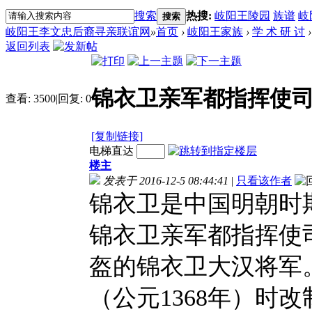
搜索
热搜:
岐阳王陵园
族谱
岐
搜索
岐阳王李文忠后裔寻亲联谊网
»
首页
›
岐阳王家族
›
学 术 研 讨
›
返回列表
锦衣卫亲军都指挥使
查看:
3500
|
回复:
0
[复制链接]
电梯直达
楼主
发表于 2016-12-5 08:44:41
|
只看该作者
锦衣卫是中国明朝时
锦衣卫亲军都指挥使司
盔的锦衣卫大汉将军
（公元1368年）时改