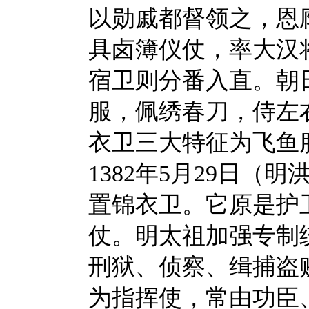
以勋戚都督领之，恩
具卤簿仪仗，率大汉
宿卫则分番入直。朝
服，佩绣春刀，侍左
衣卫三大特征为飞鱼
1382年5月29日
置锦衣卫。它原是护
仗。明太祖加强专制
刑狱、侦察、缉捕盗
为指挥使，常由功臣