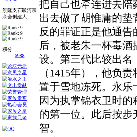
把自己也牵连进去陪
景隆支石跋河宗
出去做了胡惟庸的垫
亲会创建人
反的罪证正是他通告
后，被老朱一杯毒酒
积分
6988
设。第三代比较出名
（
1415年），他负
置于雪地冻死。永乐
因为执掌锦衣卫时的
的第一位。此后按步
智。