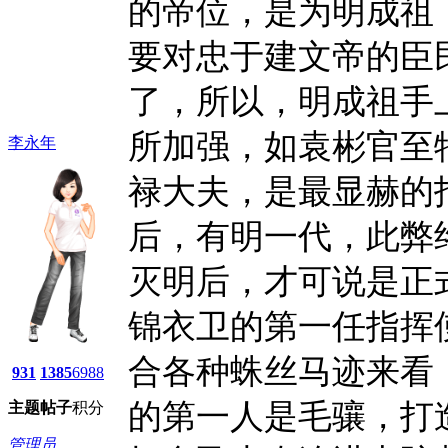
的帝位，是为明成祖
要对忠于建文帝的臣
了，所以，明成祖手
所加强，如袁彬官至
李永年
禄大夫，是最显赫的
后，有明一代，此弊
灭明后，才可说是正式
锦衣卫的第一任指挥
合各种蛛丝马迹来看
931
1385
6988
的第一人是毛骧，打
主题
帖子
积分
管理员