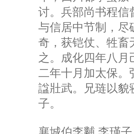
讨。兵部尚书程信
与信居中节制，尽
奇，获铠仗、牲畜
之。成化四年八月
二年十月加太保。
諡壯武。兄琏以貌
子。
襄城伯李黼,李瑾