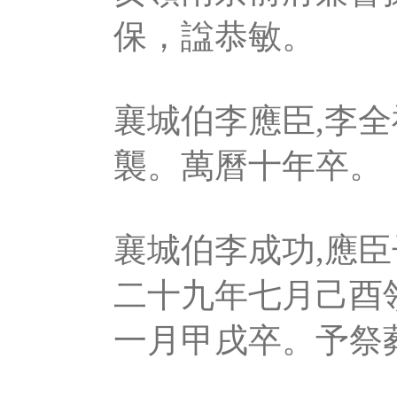
保，諡恭敏。
襄城伯李應臣,李
襲。萬曆十年卒。
襄城伯李成功,應
二十九年七月己酉
一月甲戌卒。予祭