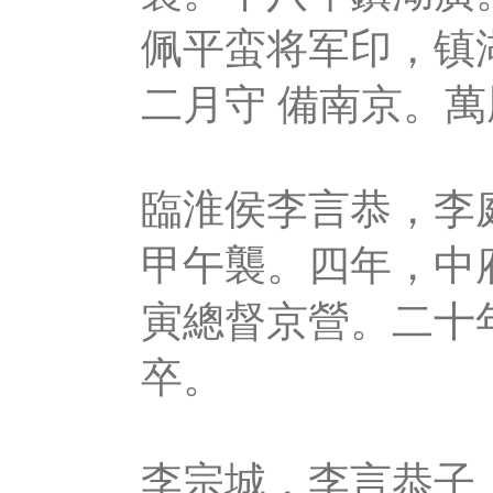
佩平蛮将军印，镇
二月守 備南京。
臨淮侯李言恭，李
甲午襲。四年，中
寅總督京營。二十
卒。
李宗城，李言恭子