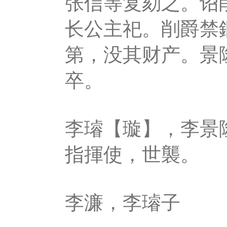
张信等复劾之。诏
长公主祀。削爵禁
第，没其财产。景
卒。
李璿【璇】，李景
指揮使，世襲。
李濂，李璿子