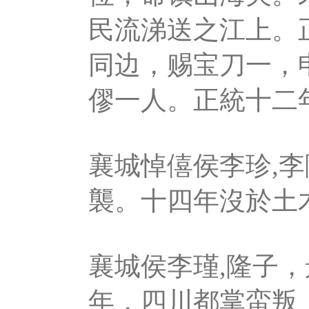
民流涕送之江上。
同边，赐宝刀一，
僇一人。正統十二
襄城悼僖侯李珍,
襲。十四年沒於土
襄城侯李瑾,隆子
年，四川都掌蛮叛