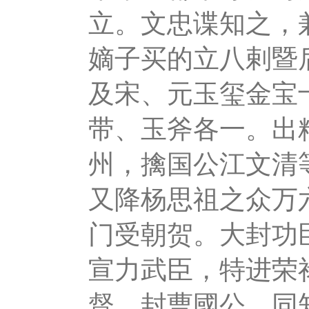
立。文忠谍知之，
嫡子买的立八剌暨
及宋、元玉玺金宝
带、玉斧各一。出
州，擒国公江文清
又降杨思祖之众万
门受朝贺。大封功
宣力武臣，特进荣
督，封曹國公，同