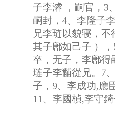
子李濬 ，嗣官，
嗣封，4、李隆子
兄李琏以貌寝，不得
其子鄌如己子 ）
卒，无子，李鄌得
琏子李黼從兄。7、
子，9、李成功,應
11、李國楨,李守