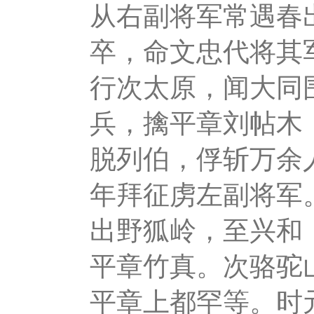
从右副将军常遇春
卒，命文忠代将其
行次太原，闻大同
兵，擒平章刘帖木
脱列伯，俘斩万余
年拜征虏左副将军
出野狐岭，至兴和
平章竹真。次骆驼
平章上都罕等。时