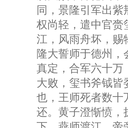
同，景隆引军出紫
权尚轻，遣中官赍
江，风雨舟坏，赐
隆大誓师于德州，
真定，合军六十万
大败，玺书斧钺皆
也，王师死者数十
还。黄子澄惭愤，
下。燕师渡江，帝