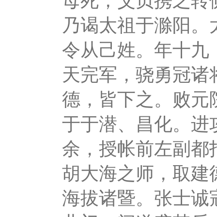
母死，父贞携之转
乃谒太祖于滁阳。
令从己姓。年十九
天完军，骁勇冠诸
德，皆下之。败元
于于潜、昌化。进
余，授帐前左副都
胡大海之师，取建
海拔诸暨。张士诚