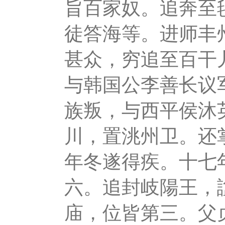
旨百家奴。追奔至
徒答海等。进师丰
甚众，穷追至百干
与韩国公李善长议
族叛，与西平侯沐
川，置洮州卫。还
年冬遂得疾。十七
六。追封岐陽王，
庙，位皆第三。父