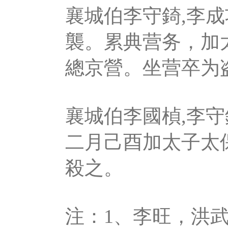
襄城伯李守錡,李
襲。累典营务，加
總京營。坐营卒为
襄城伯李國楨,李
二月己酉加太子太
殺之。
注：1、李旺，洪