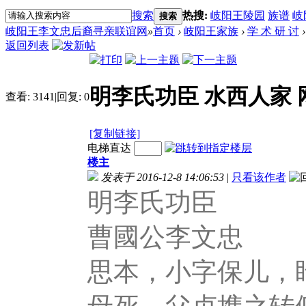
搜索
热搜:
岐阳王陵园
族谱
岐
搜索
岐阳王李文忠后裔寻亲联谊网
»
首页
›
岐阳王家族
›
学 术 研 讨
›
返回列表
明李氏功臣 水西人家 
查看:
3141
|
回复:
0
[复制链接]
电梯直达
楼主
发表于 2016-12-8 14:06:53
|
只看该作者
明李氏功臣
曹國公李文忠
思本，小字保儿，