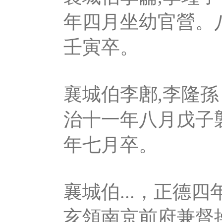
年四月坐幼官營。
壬寅卒。
襄城伯李鄌,李隆
治十一年八月戊子
年七月卒。
襄城伯...，正德
亥領南京前府兼督