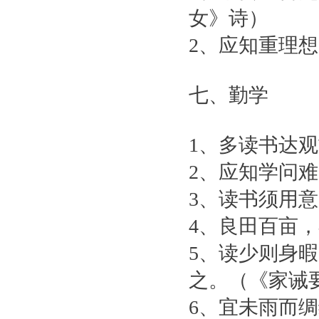
女》诗）
2、应知重理
七、勤学
1、多读书达
2、应知学问
3、读书须用
4、良田百亩
5、读少则身
之。（《家诫
6、宜未雨而