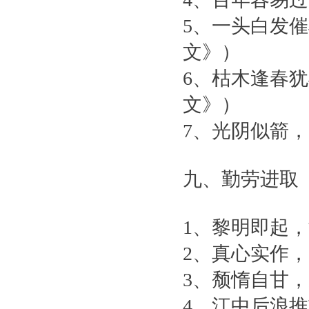
5、一头白发
文》）
6、枯木逢春
文》）
7、光阴似箭
九、勤劳进取
1、黎明即起
2、真心实作
3、颓惰自甘
4、江中后浪