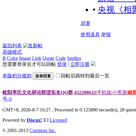
•
央视《相
回复
使用道具
举报
返回列表
高级模式
B
Color
Image
Link
Quote
Code
Smilies
您需要登录后才可以回帖
登录
|
立即注册
本版积分规则
回帖后跳转到最后一页
发表回复
岐阳李氏文化研论联谊实名QQ群 432208632
|
手机版
|
小黑屋
|
岐
号-1
|
GMT+8, 2026-8-7 16:27
, Processed in 0.125880 second(s), 28 querie
Powered by
Discuz!
X3
Licensed
© 2001-2013
Comsenz Inc.