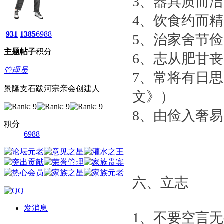
3、器具质而
4、饮食约而
931
1385
6988
5、治家舍节
主题
帖子
积分
6、志从肥甘
管理员
7、常将有日
景隆支石跋河宗亲会创建人
文》）
8、由俭入奢
积分
6988
六、立志
发消息
1、不要空言