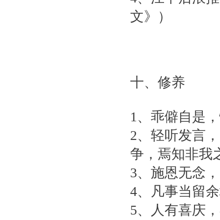
文》）
十、修养
1、乖僻自是
2、轻听发言
争，焉知非我
3、施恩无念
4、凡事当留
5、人有喜庆