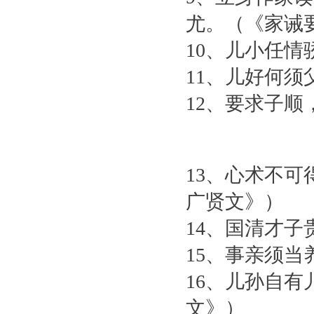
尤。（《家诫
10、儿小任
11、儿好何
12、要求子
13、心术不
广贤文》）
14、国清才
15、事亲须
16、儿孙自
文》）