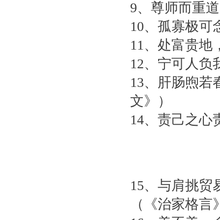
9、尊师而重
10、孤寡极
11、处富贵
12、宁可人
13、肝肠煦
文》）
14、责己之
15、与肩挑
（《治家格言