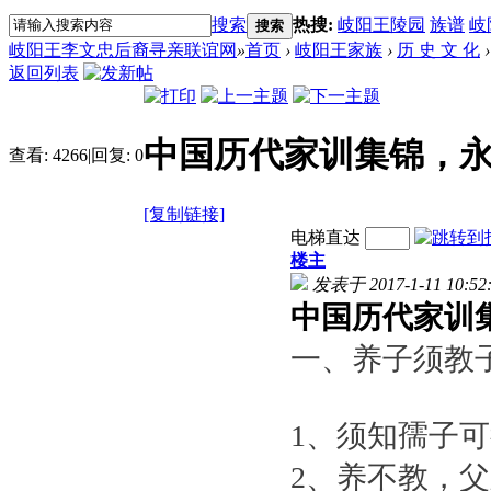
搜索
热搜:
岐阳王陵园
族谱
岐
搜索
岐阳王李文忠后裔寻亲联谊网
»
首页
›
岐阳王家族
›
历 史 文 化
›
返回列表
中国历代家训集锦，
查看:
4266
|
回复:
0
[复制链接]
电梯直达
楼主
发表于 2017-1-11 10:52
中国历代家训
一、养子须教
1、须知孺子
2、养不教，