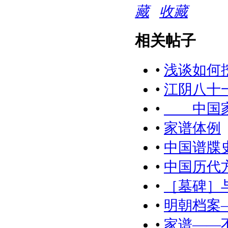
收藏
相关帖子
•
浅谈如何
•
江阴八十
•
中国家
•
家谱体例
•
中国谱牒史
•
中国历代方
•
［墓碑］
•
明朝档案
•
家谱——