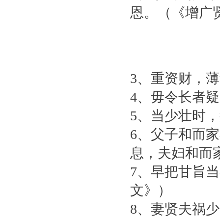
恩。（《增广
3、重资财，
4、毋令长者
5、当少壮时
6、父子和而
息，夫妇和而
7、早把甘旨
文》）
8、妻贤夫祸