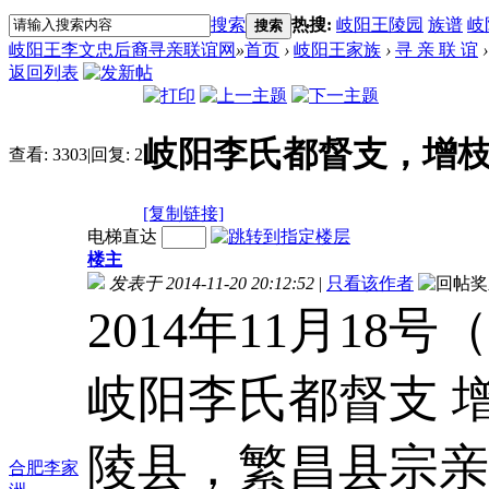
搜索
热搜:
岐阳王陵园
族谱
岐
搜索
岐阳王李文忠后裔寻亲联谊网
»
首页
›
岐阳王家族
›
寻 亲 联 谊
›
返回列表
岐阳李氏都督支，增
查看:
3303
|
回复:
2
[复制链接]
电梯直达
楼主
发表于 2014-11-20 20:12:52
|
只看该作者
2014年11月1
岐阳李氏都督支 
陵县，繁昌县宗亲
合肥李家