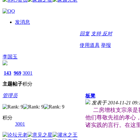
发消息
回复
支持
反对
使用道具
举报
李国玉
143
969
3001
主题
帖子
积分
管理员
板凳
发表于 2014-11-21 09:
二房增枝支宗亲是我
他们尊敬先祖的孝心
积分
3001
诸实践的言行。在这