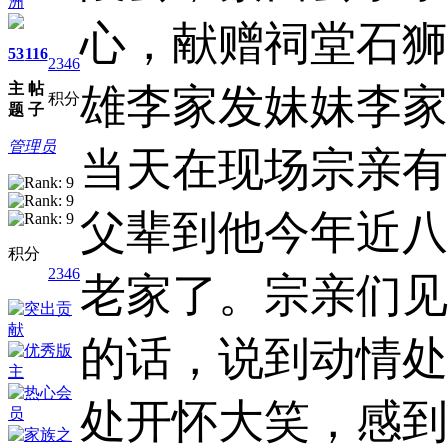
洲
心，献赠祠堂石狮
53
116
2346
主
帖
雄李家发妹妹李家
积分
题
子
管理员
当天在现场宗亲有
父辈到他今年近八
积分
2346
老家了。宗亲们见
的话，说到动情处
处开怀大笑，感到