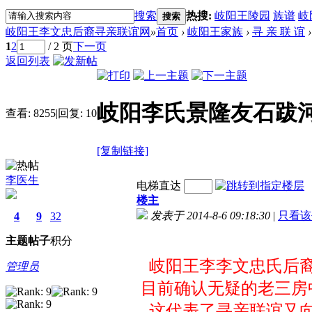
搜索
热搜:
岐阳王陵园
族谱
岐
搜索
岐阳王李文忠后裔寻亲联谊网
»
首页
›
岐阳王家族
›
寻 亲 联 谊
›
1
2
/ 2 页
下一页
返回列表
岐阳李氏景隆友石跋
查看:
8255
|
回复:
10
[复制链接]
李医生
电梯直达
楼主
发表于 2014-8-6 09:18:30
|
只看该
4
9
32
主题
帖子
积分
岐阳王李李文忠氏后裔
管理员
目前确认无疑的老三房
这代表了寻亲联谊又向