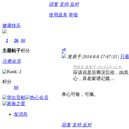
回复
支持
反对
使用道具
举报
健康快乐
2
26
88
#
主题
帖子
积分
7
发表于 2014-8-8 17:47:33
|
只
注册会员
李医生 发表于 2014-8-8 10:30
应该说是后裔没忘祖，由其
心，具老家谱记载 ...
积分
88
孝心可敬，可佩。
发消息
回复
支持
反对