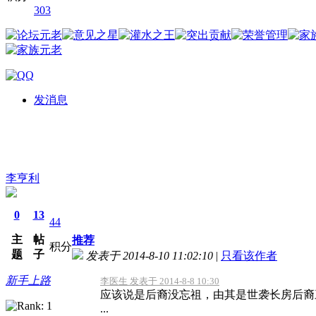
303
发消息
李亨利
0
13
44
主
帖
推荐
积分
题
子
发表于 2014-8-10 11:02:10
|
只看该作者
新手上路
李医生 发表于 2014-8-8 10:30
应该说是后裔没忘祖，由其是世袭长房后裔
...