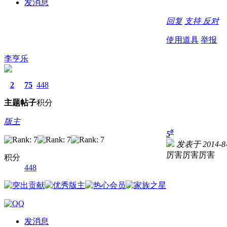
发消息
回复
支持
反对
使用道具
举报
李亨乐
2
75
448
主题
帖子
积分
版主
#
5
发表于 2014-8-6
厉害厉害厉害
积分
448
发消息