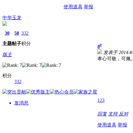
使用道具
举报
中华玉龙
30
58
332
主题
帖子
积分
#
8
发表于 2014-8-9
版主
孝心可敬，可佩
积分
332
1
2
3
发消息
回复
支持
反对
使用道具
举报