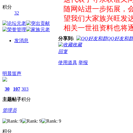
积分
随网站进一步拓展，会
32
望我们大家族兴旺发达
相关一世祖资料也将逐
分享到:
QQ好友和
发消息
收藏
回复
使用道具
举报
明晨笛声
30
107
303
主题
帖子
积分
管理员
积分