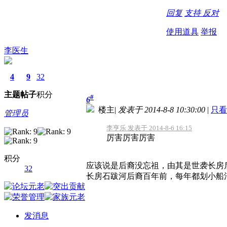
回复
支持
反对
使用道具
举报
李医生
4
9
32
主题
帖子
积分
#
6
楼主
|
发表于 2014-8-8 10:30:00
|
只看
管理员
李亨乐 发表于 2014-8-6 16:15
厉害厉害厉害
积分
应该说是后裔没忘祖，由其是世袭长房
32
长房石跋河后裔百年前，每年都划小船
发消息