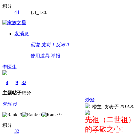
积分
44
{:1_130:
发消息
回复
支持
1
反对
0
使用道具
举报
李医生
4
9
32
主题
帖子
积分
沙发
管理员
楼主
|
发表于 2014-8-6
先祖（二世祖）
积分
的孝敬之心!
32